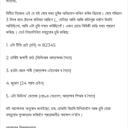
মহোদয়,
বিনীত নিবেদন এই যে
মই মোৰ ঘৰত চুৰিৰ অভিযোগ দাখিল কৰিব বিচাৰো। মোৰ পৰিয়াল
3 দিনৰ বাবে ষ্টেচনৰ বাহিৰত আছিল (_ যেতিয়া আমি আজি ৰাতিপুৱা ঘৰলৈ উভতি
আহিছিলো, আমি এটা চুৰি লক্ষ্য কৰিছিলোঁ। এজন চোৰে খিৰিকী ভাঙি ঘৰত প্ৰৱেশ
কৰিছে। তেওঁ নিম্নলিখিত বস্তুবোৰ চুৰি কৰিছে:
1. এটা টিভি ছেট (চনি) নং 82345
2. চাৰিটা ৰূপালী কাঠ (ভিভিআৰ আদ্যক্ষৰৰ সৈতে)
3. ছয়টা ৰেচম শাৰী (আদ্যক্ষৰ এইচআৰ ৰ সৈতে)
4. জুৱেল (24 গ্ৰাম চেইন)
5. এটা ভিডিঅ’ কেমেৰা (ব্ৰেণ্ড নেচনেল, আদ্যক্ষৰ পিআৰ ৰ সৈতে)
মই আপোনাক অনুৰোধ জনাইছো, চাৰ, চোৰটো বিচাৰি উলিয়াবলৈ আৰু চুৰি হোৱা
বস্তুবোৰ পুনৰুদ্ধাৰ কৰিবলৈ প্ৰয়োজনীয় পদক্ষেপ ল’বলৈ।
আপোনাৰ বিশ্বস্ততাৰে,