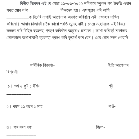
বিনীত নিবেদন এই যে
যোৱা ১১-০৩-২০২২ শনিবাৰে স্কুলৰ পৰা উভতি এহাৰ
পথত মোৰ ল’ৰা ____________ নিৰুদ্দেশ হয়। এসপ্তাহ ধৰি আমি
_________ক বিচাৰি নাপাই আপোনাক অৱগত কৰিবলৈ এই এজাহাৰ দাখিল
কৰিলো। আমাৰ নিজাব্বীয়াকৈ কাৰো প্ৰতি সন্দেহ নাই। সেয়ে মহোদয়ক এই বিষয়ে
তদন্ত কৰি বিহিত ব্যৱস্হা গ্ৰহণ কৰিবলৈ অনুৰোধ জনালো। আশা কৰিছোঁ মহোদয়ে
সোনকালে যথোপযোগী ব্যৱস্হা গ্ৰহণ কৰি কৃতাৰ্থ কৰে যেন। এয়ে মোৰ সৰল গোহাৰি।
_________ শাৰীৰিক বিৱৰণঃ- ইতি আপোনাৰ
বিশ্বাসী
১। ওখ ৬ ফুট ১ ইঞ্চি শ্ৰী
__________
২। বয়স ১১ বছৰ ১ মাহ গাওঁ-
_________
৩। গাৰ বৰণ বগা জিলা-
____________