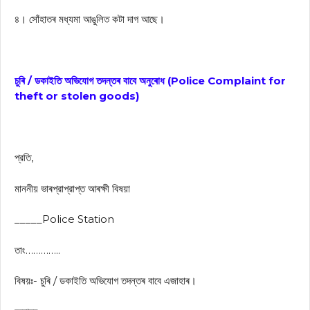
৪। সোঁহাতৰ মধ্যমা আঙুলিত কটা দাগ আছে।
চুৰি / ডকাইতি
অভিযোগ তদন্তৰ বাবে অনুৰোধ (
Police Complaint for
theft or stolen goods)
প্রতি,
মাননীয় ভাৰপ্রাপ্রাপ্ত আৰক্ষী বিষয়া
_____Police Station
তাং…………..
বিষয়ঃ- চুৰি / ডকাইতি অভিযোগ তদন্তৰ বাবে এজাহাৰ।