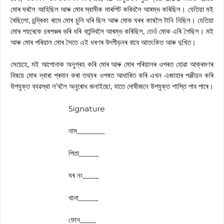
মোৰ ঘৰলৈ আহিছিল আৰু মোৰ স্বামীক মাৰপিট কৰিবলৈ আৰম্ভ কৰিছিল। যেতিয়া মই
ৰৈছিলো, চন্দ্ৰিকা ৰামে মোৰ চুলি ধৰি ছিল আৰু মোক ঘৰৰ কাষলৈ টানি নিছিল। যেতিয়া
মোৰ শহুৰেকে চৰপঞ্চৰ ভৰি ধৰি কান্দিবলৈ আৰম্ভ কৰিছিল, তেওঁ মোক এৰি গৈছিল। মই
আৰু মোৰ পৰিয়াল মোৰ সৈতে এই ধৰণৰ উৎপীড়নৰ বাবে আতংকিত আৰু দুখিত।
সেয়েহে, মই আপোনাক অনুগ্ৰহ কৰি মোৰ আৰু মোৰ পৰিয়ালৰ ওপৰত হোৱা আক্ৰমণৰ
বিষয়ে মোৰ দ্বাৰা প্ৰদান কৰা তথ্যৰ ওপৰত আধাৰিত কৰি এখন এজাহাৰ পঞ্জীয়ন কৰি
উপযুক্ত ব্যৱস্থা ল’বলৈ অনুৰোধ জনাইছো, যাতে দোষীজনে উপযুক্ত শাস্তি পাব পাৰে।
Signature
নাম_______
পিতা_____
ঘৰ নং____
থানা_____
ফোন____