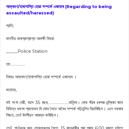
আক্ৰমণ/হাৰাশাস্তি হোৱা সম্পৰ্কে এজাহাৰ (Regarding to being
assaulted/harassed)
প্রতি,
মাননীয় ভাৰপ্রাপ্রাপ্ত আৰক্ষী বিষয়া
_____Police Station
তাং…………..
বিষয়ঃ আক্ৰমণ/হাৰাশাস্তি হোৱা সম্পৰ্কে এজাহাৰ ।
মহোদয়,
মই গংগা দেৱী, বয়স 35 বছৰ, ………………বাসিন্দা। মোৰ গাঁৱৰ চৰপঞ্চ চন্দ্ৰিকা ৰামে
বিভিন্ন ধৰণৰ প্ৰলোভন দি মোৰ সৈতে অবৈধ সম্পৰ্ক গঢ়িতুলিব বিচাৰিছিল। এনে নকৰাৰ
পিছত, তেওঁ উৎপীড়ন আৰম্ভ কৰিছিল।
তেওঁ, গাওঁখনৰ আন লোকসকলৰ সৈতে, 15 জানুৱাৰীৰ পুৱা প্ৰায় 6:00 বজাত হঠাতে