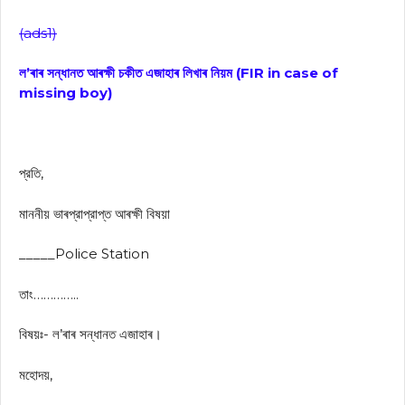
(ads1)
ল’ৰাৰ সন্ধানত আৰক্ষী চকীত এজাহাৰ লিখাৰ নিয়ম (FIR in case of
missing boy)
প্রতি,
মাননীয় ভাৰপ্রাপ্রাপ্ত আৰক্ষী বিষয়া
_____Police Station
তাং…………..
বিষয়ঃ- ল’ৰাৰ সন্ধানত এজাহাৰ।
মহোদয়,