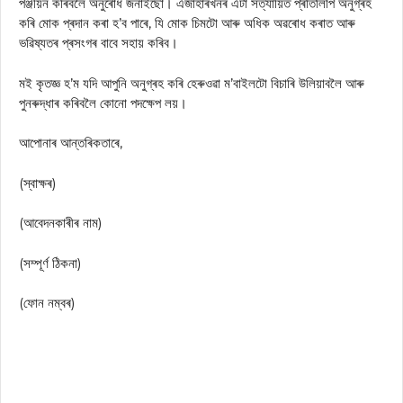
পঞ্জীয়ন কৰিবলৈ অনুৰোধ জনাইছো। এজাহাৰখনৰ এটা সত্যায়িত প্ৰতিলিপি অনুগ্ৰহ
কৰি মোক প্ৰদান কৰা হ’ব পাৰে, যি মোক চিমটো আৰু অধিক অৱৰোধ কৰাত আৰু
ভৱিষ্যতৰ প্ৰসংগৰ বাবে সহায় কৰিব।
মই কৃতজ্ঞ হ’ম যদি আপুনি অনুগ্ৰহ কৰি হেৰুওৱা ম’বাইলটো বিচাৰি উলিয়াবলৈ আৰু
পুনৰুদ্ধাৰ কৰিবলৈ কোনো পদক্ষেপ লয়।
আপোনাৰ আন্তৰিকতাৰে,
(স্বাক্ষৰ)
(আবেদনকাৰীৰ নাম)
(সম্পূৰ্ণ ঠিকনা)
(ফোন নম্বৰ)