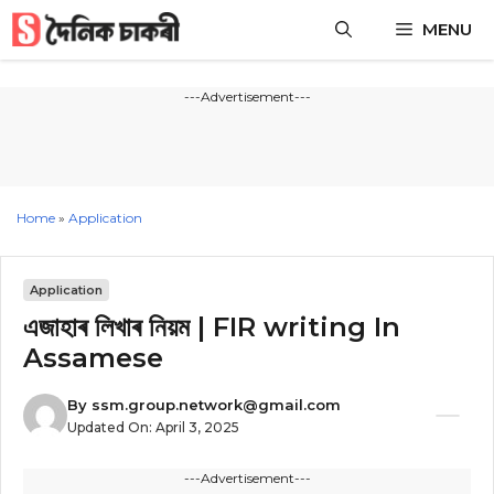
Skip
MENU
to
content
---Advertisement---
Home
»
Application
Application
এজাহাৰ লিখাৰ নিয়ম | FIR writing In
Assamese
By
ssm.group.network@gmail.com
Updated On:
April 3, 2025
---Advertisement---