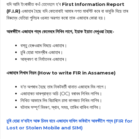
যদি আমি ইংৰাজীত কওঁ তেনেহলে হ’ব
First Information Report
(F.I.R)
এজাহাৰ হৈছে যদি কোনোবাই আমাৰ লগত মাৰপিট কৰে বা ভাবুকি দিয়ে তাৰ
বিৰুদ্ধে যেতিয়া পুলিচৰ ওচৰত অৱগত কৰো তাক এজাহাৰ কোৱা হয়।
আৰক্ষীলৈ
এজাহাৰ
পত্ৰ কেনেদৰে লিখিব লাগে, ইয়াক ইয়াত দেখুওৱা হৈছে-
বস্তু হেৰুওৱাৰ বিষয়ে
এজাহাৰ
।
চুৰি হোৱা সামগ্ৰীৰ এজাহাৰ।
আক্ৰমণ বা নিৰ্যাতনৰ
এজাহাৰ
।
এজাহাৰ লিখাৰ নিয়ম (How to write FIR in Assamese)
য’ত অপৰাধ হৈছে তাৰ নিকটবর্তী থানাত এজাহাৰ দিব লাগে।
এজাহাৰত ভাৰপ্রাক্ত অচি (OC) বৰাবৰ লিখিব লাগিব।
লিখিত আকাৰে দিব বিচাৰিলে চাদা কাগজত লিখিব লাগিব।
ঘটনাৰ সম্পূর্ণ বিবৰণ, স্থান, সময়, তাৰিখ থাকিব লাগিব।
চুৰি হোৱা ম’বাইল আৰু চিমৰ বাবে এজাহাৰ দাখিল কৰিবলৈ আৰক্ষীলৈ পত্ৰ (FIR for
Lost or Stolen Mobile and SIM)