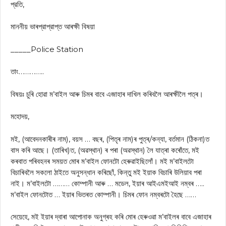
প্রতি,
মাননীয় ভাৰপ্রাপ্রাপ্ত আৰক্ষী বিষয়া
_____Police Station
তাং…………..
বিষয়ঃ চুৰি হোৱা ম’বাইল আৰু চিমৰ বাবে এজাহাৰ দাখিল কৰিবলৈ আৰক্ষীলৈ পত্ৰ।
মহোদয়,
মই, (আবেদনকাৰীৰ নাম), বয়স … বছৰ, (পিতৃৰ নাম)ৰ পুত্ৰ/কন্যা, বৰ্তমান (ঠিকনা)ত
বাস কৰি আছে। (তাৰিখ)ত, (অৱস্থান) ৰ পৰা (অৱস্থান) লৈ যাত্ৰা কৰোঁতে, মই
কৰবাত পৰিবহনৰ সময়ত মোৰ ম’বাইল ফোনটো হেৰুৱাইছিলোঁ। মই ম’বাইলটো
বিচাৰিবলৈ সকলো ঠাইতে অনুসন্ধান কৰিছোঁ, কিন্তু মই ইয়াক বিচাৰি উলিয়াব পৰা
নাই। ম’বাইলটো ……… কোম্পানী আৰু … মডেল, ইয়াৰ আইএমইআই নম্বৰ …..
ম’বাইল ফোনটোত … ইয়াৰ ভিতৰত কোম্পানী। চিমৰ ফোন নম্বৰটো হৈছে ……
সেয়েহে, মই ইয়াৰ দ্বাৰা আপোনাক অনুগ্ৰহ কৰি মোৰ হেৰুওৱা ম’বাইলৰ বাবে এজাহাৰ