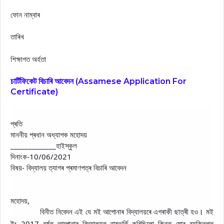
ফোন নাম্বাৰ
তাৰিখ
শিক্ষাগত অৰ্হতা
চার্টিফিকেট বিচাৰি আবেদন (Assamese Application For
Certificate)
প্ৰতি
মাননীয় প্ৰধান অধ্যাপক মহোদয়
_____________হাইস্কুল
দিনাংক-10/06/2021
বিষয়- বিদ্যালয় ত্যাগৰ প্ৰমাণপত্ৰ বিচাৰি আবেদন
মহোদয়,
বিনীত নিবেদন এই যে মই আপোনাৰ বিদ্যালয়ৰে এগৰাকী ছাত্ৰী হও
মই
।
ইং 2017 বৰ্ষত আপোনাৰ বিদ্যালয়ত নামভৰ্তি কৰিছিলো কিন্তু মোৰ ব্যক্তিগত