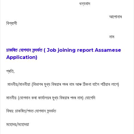
ধন্যবাদ
আপোনাৰ
বিশ্বাসী
নাম
চাকৰিত যোগদান সন্দৰ্ভত ( Job joining report Assamese
Application)
প্ৰতি,
মাননীয়/মাননীয়া (বিভাগৰ মুখ্য বিষয়াৰ পদৰ নাম আৰু ঠিকনা যালৈ পঠিয়াব লাগে)
মাননীয় (যোগদান কৰা কাৰ্যালয়ৰ মুখ্য বিষয়াৰ পদৰ নাম) যোগেদি
বিষয়: চাকৰিত/পদত যোগদান সন্দৰ্ভত
মহোদয়/মহোদয়া