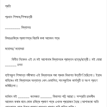
প্ৰতি
প্রধান শিক্ষক/শিক্ষয়ত্রী
________ বিদ্যালয়
বিষয়ঃচৰিত্ৰ প্রমাণপত্র বিচাৰি কৰা আবেদন পত্র
মহোদয়/ মহোদয়া
বিনীত নিবেদন এই যে মই আপােনাৰ বিদ্যালয়ৰ প্রাক্তন ছাত্র/ছাত্রী। মই যোৱা
______ চনত
হাইস্কুল শিক্ষান্ত পৰীক্ষাত এই বিদ্যালয়ৰ পৰা প্ৰথম বিভাগত উত্তীর্ণ হৈছিলাে। ইয়াৰ
বাহিৰেও মই বিদ্যালয়ৰ অন্যান্য খেল ধেমালিত, সাংস্কৃতিক কাৰ্যসূচী ত অংশ গ্রহণ
কৰিছিলাে‌।
বর্তমান মই ______ কলেজত ______ বিভাগত পঢ়ি আছাে। সম্প্রতি চাকৰীৰ
আবেদন কৰাৰ বাবে মোক চৰিত্ৰ প্ৰমাণ পত্ৰ এখনৰ প্ৰয়োজন হৈছে।আশাকৰো অতি
সােনকালে মােক উক্ত প্রমাণ পত্রখন প্রদান কৰি বাধিত কৰিব।