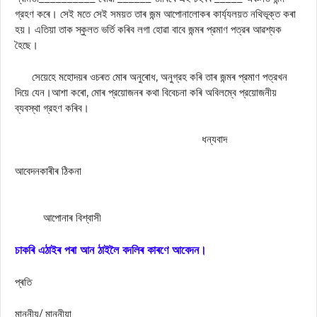
গ্রহণ কৰে। সেই মতে সেই সময়ত তাৰ জন্ম আপােনালােকৰ কাৰ্য্যলয়ত নথিভূক্ত কৰা
হয়। এতিয়া তাক স্কুলত ভর্তি কৰিব লগা হােৱা বাবে জন্মৰ প্রমাণ পত্রৰ আৱশ্যক
হৈছে।
সেয়েহে মহোদয়ৰ ওচৰত মােৰ অনুৰোধ, অনুগ্রহ কৰি তাৰ জন্মৰ প্রমাণ পত্রখন
দিয়ে যেন।আশা কৰাে, মােৰ প্রয়ােজনৰ কথা বিবেচনা কৰি অবিলম্বে প্রয়ােজনীয়
ব্যবস্থা গ্রহণ কৰিব।
ধন্যবাদ
আবেদনকাৰীৰ ঠিকনা
আপােনাৰ বিশ্বাসী
চাকৰি এঠাইৰ পৰা আন ঠাইলৈ বদলিৰ কাৰণে আবেদন।
প্ৰতি
মাননীয়/ মাননীয়া