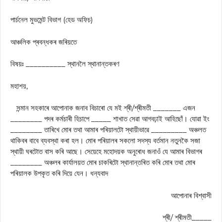
পার্চনেল মুভমেন্ট বিভাগ (হেড অফিচ)
আঞ্চলিক প্ৰবন্ধকৰ জৰিয়তে
বিষয়ঃ __________ স্থানলৈ স্থানান্তকৰণ
মহাশয়,
সন্মান সহকাৰে আপোনাক জনাব বিচাৰো যে মই শ্ৰী/শ্ৰীমতী _______ এজন
________ পদৰ কৰ্মচাৰী হিচাপে _____ শাখাত সেৱা আগবঢ়াই আহিছোঁ। যোৱা ইং
________ তাৰিখে মোৰ তথা আমাৰ পৰিয়ালটো স্থায়ীভাৱে _________ অঞ্চলত
থাকিবৰ বাবে ব্যবস্থা কৰা হল। মোৰ পৰিয়ালৰ সকলো সদস্য বৰ্তমান নতুনকৈ সজা
স্থায়ী ঘৰটোত বাস কৰি আছে। সেয়েহে মহোদয়ক অনুৰোধ জনাওঁ যে আমাৰ বিভাগৰ
________ অঞ্চলৰ কাৰ্যালয়ত মোৰ চাকৰিটো স্থানান্তৰিত কৰি মোৰ তথা মোৰ
পৰিয়ালক উপকৃত কৰি দিয়ে যেন। ধন্যবাদ
আপােনাৰ বিশ্বাসী
শ্ৰী/ শ্ৰীমতী_____