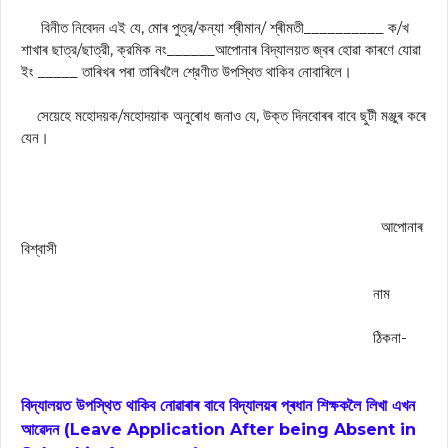
বিনীত নিবেদন এই যে, মােৰ পুত্র/কন্যা শ্ৰীমান/ শ্ৰীমতী__________ ক/খ
শাখাৰ ছাত্র/ছাত্রী, ক্রমিক নং______আপােনাৰ বিদ্যালয়ত জ্বৰ হোৱা কাৰণে যোৱা
ইং _____ তাৰিখৰ পৰা তাৰিখলৈ শ্রেণীত উপস্থিত থাকিব নােবাৰিলে।
সেয়েহে মহােদয়ক/মহােদয়াক অনুৰোধ জনাও যে, উক্ত দিনবােৰৰ বাবে ছুটী মঞ্জুৰ কৰে
যেন।
আপােনাৰ
বিশ্বাসী
নাম
ঠিকনা-
বিদ্যালয়ত উপস্থিত থাকিব নোৱাৰাৰ বাবে বিদ্যালয়ৰ প্ৰধান শিক্ষকলৈ লিখা এখন
আৱেদন (
Leave Application After being Absent in