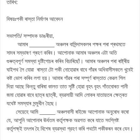
তাৰিখ:
বিষয়ঃপকী ৰাস্তা নিৰ্মাণৰ আবেদন
সভাপতি/ সম্পাদক ডাঙৰীয়া,
আমাৰ ________ অঞ্চলৰ বাসিন্দাসকলৰ পক্ষৰ পৰা প্ৰথমতে
সাদৰ সম্ভাষণ গ্ৰহণ কৰিব। আপোনাক আমাৰ অঞ্চলৰ এটা অতি
গুৰুত্বপূৰ্ণ সমস্যা দৃষ্টিগোচৰ কৰিব বিচাৰিছোঁ। আমাৰ অঞ্চলৰ পৰা ৰাষ্ট্ৰীয়
ঘাইপথ লৈ যোৱা ৰাস্তা টো পকী নোহোৱাৰ বাবে গাঁৱৰ অধিবাসীসকলে খুবেই
কষ্ট ভােগ কৰিব লগা হয়। আমাৰ গাঁৱৰ পৰা সম্পূৰ্ণ ৰাস্তাত কেৱল শিল
দিয়া আছে কিন্তু বাৰিষা কালত তাত সৃষ্টি হোৱা বৃহৎ বৃহৎ গাঁতবোৰত পানী
জমা হোৱাৰ বাবে ছাত্ৰ ছাত্ৰী, ব্যৱসায়ী আদি লোকৰ যাতায়তৰ ক্ষেত্ৰত
যথেষ্ট সমস্যাৰ সন্মুখীন হৈছে।
সেয়েহে আমি _____ অঞ্চলবাসী ৰাইজে আপােনাক অনুৰােধ কৰো
যে, আপুনি আপােনাৰ ঊৰ্ধতম কৰ্তৃপক্ষক অৱগত কৰে যাতে সংশ্লিষ্ট
কর্তৃপক্ষ্ই তৎপৰ হৈ বিশেষ ব্যৱস্থা গ্রহণ কৰি পথটো পকীকৰন কৰে যেন।