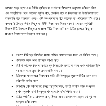
আৱেদন পত্ৰ হৈছে এক নিৰ্দিষ্ট ব্যক্তি বা সংগঠনক যিকোনো অনুৰোধ কৰিবলৈ লিখা
এক আনুষ্ঠানিক পত্ৰ, আবেদন ছুটিৰ বাবে, চাকৰিৰ বাবে বা বিদ্যালয় বা বিশ্ববিদ্যালয়ত
নামভৰ্তিৰ বাবে আবেদন, প্ৰকল্প এটা সম্প্ৰসাৰণৰ বাবে আবেদন বা প্ৰতিবেদন হ’ব পাৰে।
সকলো চিঠিপত্ৰ লিখাৰ কিছুমান নিৰ্দিষ্ট নিয়ম আৰু বিষয় থাকে। সেয়েহে প্ৰতিটো
বিষয়ত চিঠি লিখোতে কিছুমান সাধাৰণ নীতি নিয়ম মানি চলা উচিত।তেনে কিছুমান
সাধাৰণ নিয়ম তলত উল্লেখ কৰা হল।
সকলো চিঠিপত্ৰ লিখোঁতে সদায় মাৰ্জিত ভাষাত সহজ সৰল কৈ লিখিব লাগে।
পৰিষ্কাৰ আৰু শুদ্ধ বানানত লিখিব লাগে
চিঠি বা আবেদন লিখাৰ আগতে মূল বিষয়বোৰ মনতে বা আন এখন কাগজত টুকি
লব লাগে যাতে মূল বিষয়বোৰ থাকি নাযায়।
চিঠিপত্ৰৰ অংগসজ্জা নিয়মবোৰ মানি চলি উপযুক্ত স্থানত চিঠিৰ অংগ বোৰ
সন্নিবিষ্ট কৰিব লাগে
চিঠিপত্ৰ বোৰ সাধাৰণতে বিষয় অনুসৰি ভদ্ৰ, বিনয়ী ভাষাত আৰু উপযুক্ত
সন্মান প্ৰদৰ্শন কৰি উপযুক্ত শব্দ ব্যৱহাৰ কৰি লিখিব লাগে।
চিঠিত স্পষ্ট কৈ দুয়োপক্ষৰে নাম, ঠিকনা আৰু যোগাযোগৰ নম্বৰ যথাস্থানত
উল্লেখ কৰিব লাগে