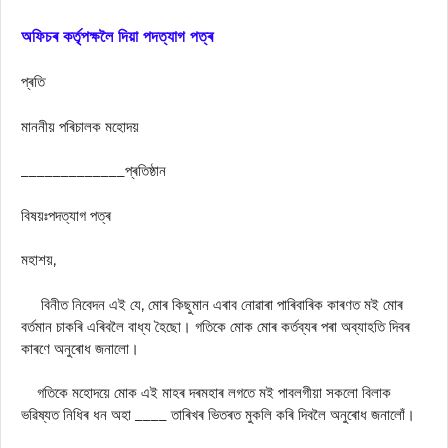
অফিচৰ কর্তৃপক্ষলৈ দিয়া পদত্যাগ পত্ৰ
প্ৰতি
মাননীয় পৰিচালক মহোদয়
_____________প্ৰতিষ্ঠান
বিষয়ঃপদত্যাগ পত্ৰ
মহাশয়,
বিনীত নিবেদন এই যে, মােৰ কিছুমান এৰাব নােৱাৰা পাৰিবাৰিক কাৰণত মই মােৰ
বর্তমান চাকৰি এৰিবলৈ বাধ্য হৈছাে। গতিকে মোক মোৰ কর্তব্যৰ পৰা অব্যাহতি দিবৰ
কাৰণে অনুৰোধ জনালাে।
গতিকে মহোদয়ে মোক এই মাহৰ দৰমহাৰ লগতে মই পাবলগীয়া সকলো বিলাক
ভৱিষ্যত নিধিৰ ধন অহা ____ তাৰিখৰ ভিতৰত মুকলি কৰি দিবলৈ অনুৰোধ জনালোঁ।