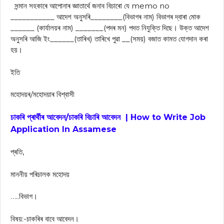
সন্মান সহকাৰে আপোনাৰ জ্ঞাতাৰ্থে জনাব বিচাৰো যে memo no
___________ আদেশ অনুসৰি________(বিভাগৰ নাম) বিভাগৰ দ্বাৰা মোক
______ (কাৰ্যালয়ৰ নাম) _______(পদৰ মন) পদত নিযুক্তি দিছে। উক্ত আদেশ
অনুসৰি আজি ইং______(তাৰিখ) তাৰিখে পুৱা __(সময়) বজাত কামত যোগদান কৰা
হয়।
ইতি
মহোদয়ৰ/মহোদয়াৰ বিশ্বাসী
চাকৰি প্ৰাৰ্থীৰ আবেদন/চাকৰি বিচাৰি আবেদন | How to Write Job
Application In Assamese
প্ৰতি,
মাননীয় পৰিচালক মহোদয়
…..বিভাগ।
বিষয়:-চাকৰিৰ বাবে আবেদন।