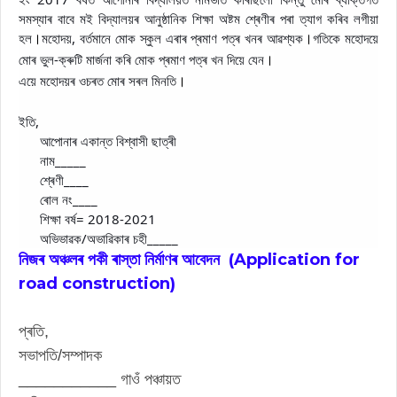
সমস্যাৰ বাবে মই বিদ্যালয়ৰ আনুষ্ঠানিক শিক্ষা অষ্টম শ্ৰেণীৰ পৰা ত্যাগ কৰিব লগীয়া
হল
মহোদয়, বৰ্তমানে মোক স্কুল এৰাৰ প্ৰমাণ পত্ৰ খনৰ আৱশ্যক
গতিকে মহোদয়ে
।
।
মোৰ ভুল-ক্ৰুটি মাৰ্জনা কৰি মোক প্ৰমাণ পত্ৰ খন দিয়ে যেন
।
এয়ে মহোদয়ৰ ওচৰত মোৰ সৰল মিনতি
।
ইতি,
আপোনাৰ একান্ত বিশ্বাসী ছাত্ৰী
নাম_____
শ্ৰেণী____
ৰোল নং____
শিক্ষা বৰ্ষ= 2018-2021
অভিভাৱক/অভাৱিকাৰ চহী_____
নিজৰ অঞ্চলৰ পকী ৰাস্তা নিৰ্মাণৰ আবেদন (Application for
road construction)
প্ৰতি,
সভাপতি/সম্পাদক
___________ গাওঁ পঞ্চায়ত