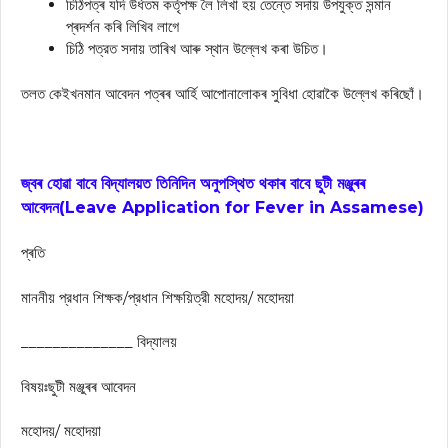
চিঠিপত্ৰ যদি উৰ্ধতম কৰ্তৃপক্ষ লৈ লিখা হয় তেন্তে সদায় উপযুক্ত সন্মান
প্ৰদৰ্শন কৰি লিখিব লাগে
চিঠি পত্রত সদায় তাৰিখ আৰু স্থান উল্লেখ কৰা উচিত।
তলত কেইখনমান আবেদন পত্ৰৰ আৰ্হি আপোনালোকৰ সুবিধা হোৱাকৈ উল্লেখ কৰিছোঁ।
জ্বৰ হোৱা বাবে বিদ্যালয়ত তিনিদিন অনুপস্থিত থকাৰ বাবে ছুটী মঞ্জুৰৰ
আবেদন(
Leave Application for Fever in Assamese)
প্ৰতি
মাননীয় প্রধান শিক্ষক/প্রধান শিক্ষয়িত্রী মহোদয়/ মহোদয়া
______________ বিদ্যালয়
বিষয়ঃছুটী মঞ্জুৰৰ আবেদন
মহোদয়/ মহোদয়া