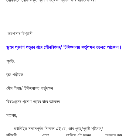
আপােনাৰ বিশ্বাসী
জন্মৰ প্রমাণ পত্রৰ বাবে পৌৰনিগমৰ/ চিকিৎসালয় কৰ্তৃপক্ষৰ ওচৰত আবেদন।
প্ৰতি,
জন্ম পঞ্জীয়ক
পৌৰ নিগম/ চিকিৎসালয় কৰ্তৃপক্ষৰ
বিষয়ঃজন্মৰ প্রমাণ পত্রৰ বাবে আবেদন
মহাশয়,
যথাবিহিত সম্মানপূর্বক নিবেদন এই যে, মােৰ পুত্র/পুত্ৰী শ্রীমান/
শ্ৰীমতী__________ যোৱা ______ তাৰিখে এই চহৰৰ _____ অঞ্চলত জন্ম