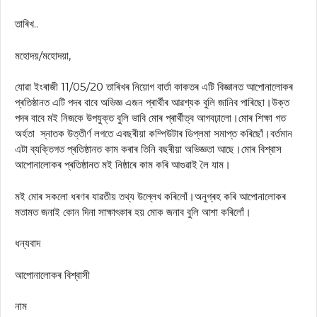
তাৰিখ..
মহোদয়/মহোদয়া,
যোৱা ইংৰাজী 11/05/20 তাৰিখৰ নিয়োগ বাৰ্তা কাকতৰ এটি বিজ্ঞানত আপোনালোকৰ
প্ৰতিষ্ঠানত এটি পদৰ বাবে অভিজ্ঞ এজন প্ৰাৰ্থীৰ আৱশ্যক বুলি জানিব পাৰিছো।উক্ত
পদৰ বাবে মই নিজকে উপযুক্ত বুলি ভাবি মোৰ প্ৰাৰ্থীত্ব আগবঢ়ালো।মোৰ শিক্ষা গত
অৰ্হতা স্নাতক উত্তীৰ্ণ লগতে এবছৰীয়া কম্পিউটাৰ ডিপ্লমা সমাপ্ত কৰিছোঁ।বৰ্তমান
এটা ব্যক্তিগত প্ৰতিষ্ঠানত কাম কৰাৰ তিনি বছৰীয়া অভিজ্ঞতা আছে।মোৰ বিশ্বাস
আপোনালোকৰ প্ৰতিষ্ঠানত মই নিষ্ঠাৰে কাম কৰি আগুৱাই লৈ যাম।
মই মোৰ সকলো ধৰণৰ যাৱতীয় তথ্য উল্লেখ কৰিলোঁ।অনুগ্ৰহ কৰি আপোনালোকৰ
মতামত জনাই কোন দিনা সাক্ষাৎকাৰ হয় মোক জনাব বুলি আশা কৰিলোঁ।
ধন্যবাদ
আপোনালোকৰ বিশ্বাসী
নাম