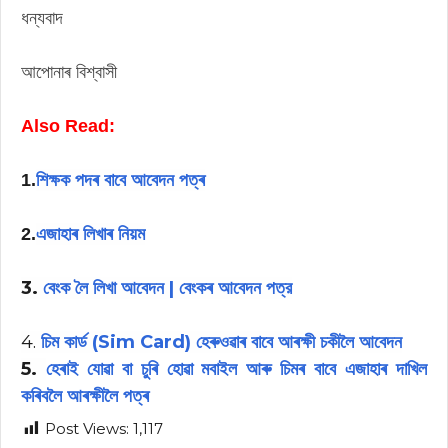
ধন্যবাদ
আপােনাৰ বিশ্বাসী
Also Read:
শিক্ষক পদৰ বাবে আবেদন পত্ৰ
1.
এজাহাৰ লিখাৰ নিয়ম
2.
3.
বেংক লৈ লিখা আবেদন | বেংকৰ আবেদন পত্র
4.
চিম কাৰ্ড (Sim Card) হেৰুওৱাৰ বাবে আৰক্ষী চকীলৈ আবেদন
5.
হেৰাই যোৱা বা চুৰি হোৱা মবাইল আৰু চিমৰ বাবে এজাহাৰ দাখিল
কৰিবলৈ আৰক্ষীলৈ পত্ৰ
Post Views:
1,117