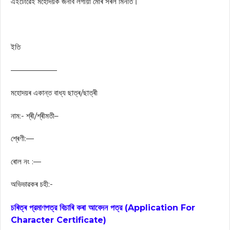
এইটোৱেই মহোদয়ক জনাব লগীয়া মোৰ সৰল মিনতি।
ইতি
——————
মহোদয়ৰ একান্ত বাধ্য ছাত্ৰ/ছাত্ৰী
নাম:- শ্ৰী/শ্ৰীমতী–
শ্ৰেণী:—
ৰোল নং :—
অভিভাৱকৰ চহী:-
চৰিত্ৰ প্রমাণপত্র বিচাৰি কৰা আবেদন পত্র (
Application For
Character Certificate)