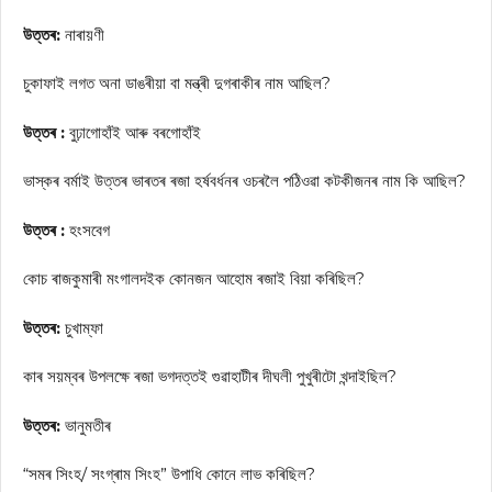
উত্তৰ:
নাৰায়ণী
চুকাফাই লগত অনা ডাঙৰীয়া বা মন্ত্ৰী দুগৰাকীৰ নাম আছিল?
উত্তৰ :
বুঢ়াগোহাঁই আৰু বৰগোহাঁই
ভাস্কৰ বৰ্মাই উত্তৰ ভাৰতৰ ৰজা হৰ্ষবৰ্ধনৰ ওচৰলৈ পঠিওৱা কটকীজনৰ নাম কি আছিল?
উত্তৰ :
হংসবেগ
কোচ ৰাজকুমাৰী মংগালদইক কোনজন আহোম ৰজাই বিয়া কৰিছিল?
উত্তৰ:
চুখাম্ফা
কাৰ সয়ম্বৰ উপলক্ষে ৰজা ভগদত্তই গুৱাহাটীৰ দীঘলী পুখুৰীটো খন্দাইছিল?
উত্তৰ:
ভানুমতীৰ
“সমৰ সিংহ/ সংগ্ৰাম সিংহ” উপাধি কোনে লাভ কৰিছিল?