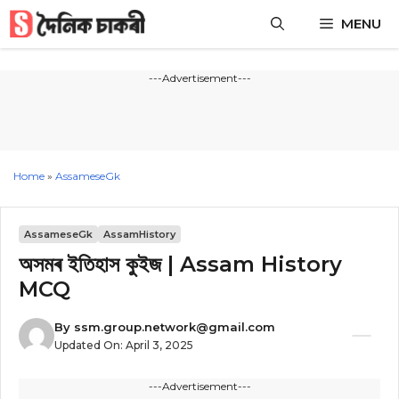
Skip
MENU
to
content
---Advertisement---
Home
»
AssameseGk
AssameseGk
AssamHistory
অসমৰ ইতিহাস কুইজ | Assam History
MCQ
By
ssm.group.network@gmail.com
Updated On:
April 3, 2025
---Advertisement---