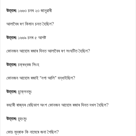
উত্তৰ:
১৬৬৩ চনৰ ২৩ জানুৱাৰী
আলাবৈৰ ৰণ কিমান চনত হৈছিল?
উত্তৰ:
১৬৬৯ চনৰ ৫ আগষ্ট
কোনজন আহোম ৰজাৰ দিনত আলাবৈৰ ৰণ সংঘটিত হৈছিল?
উত্তৰ:
চক্ৰধ্বজ সিংহ
কোনজন আহোম ৰজাই “নগা আলি” বন্ধাইছিল?
উত্তৰ:
চুক্লেনমুং
কছাৰী ৰাজ্যৰ বেছিভাগ অংশ কোনজন আহোম ৰজাৰ দিনত দখল হৈছিল?
উত্তৰ:
চুহুংমুং
কোচ মূদ্ৰাক কি নামেৰে জনা গৈছিল?