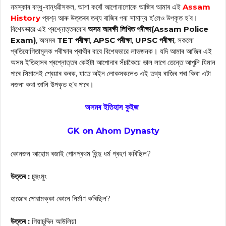
নমস্কাৰ বন্ধু-বান্ধৱীসকল, আশা কৰোঁ আপোনালোকে আজিৰ আমাৰ এই
Assam
History
প্ৰশ্ন আৰু উত্তৰৰ তথ্য ৰাজিৰ পৰা সামান্য হ’লেও উপকৃত হ’ব।
বিশেষভাৱে এই প্ৰশ্নোত্তৰবোৰ
অসম আৰক্ষী লিখিত পৰীক্ষা(Assam Police
Exam)
, অসমৰ
TET পৰীক্ষা
,
APSC পৰীক্ষা
,
UPSC পৰীক্ষা
, সকলো
প্ৰতিযোগিতামূলক পৰীক্ষাৰ প্ৰাৰ্থীৰ বাবে বিশেষভাৱে লাভজনক। যদি আমাৰ আজিৰ এই
অসম ইতিহাসৰ প্ৰশ্নোত্তৰ কেইটা আপোনাৰ সঁচাকৈয়ে ভাল লাগে তেন্তে আপুনি যিমান
পাৰে সিমানেই শ্বেয়াৰ কৰক, যাতে অইন লোকসকলেও এই তথ্য ৰাজিৰ পৰা কিবা এটা
নজনা কথা জানি উপকৃত হ’ব পাৰে।
অসমৰ ইতিহাস কুইজ
GK on Ahom Dynasty
কোনজন আহোম ৰজাই পোনপ্ৰথম হিন্দু ধৰ্ম গ্ৰহণ কৰিছিল?
উত্তৰ :
চুহুংমুং
হাজোৰ পোৱামক্কা কোনে নিৰ্মাণ কৰিছিল?
উত্তৰ :
গিয়াচুদ্দিন আউলিয়া