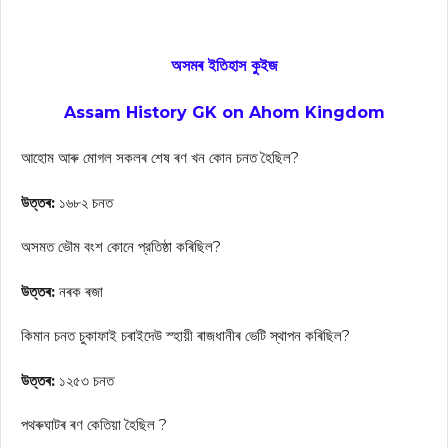
অসমৰ ইতিহাস কুইজ
Assam History GK on Ahom Kingdom
আহোম আৰু মোগল সকলৰ শেষ ৰণ খন কোন চনত হৈছিল?
উত্তৰ:
১৬৮২ চনত
অসমত ভৌম বংশ কোনে প্রতিষ্ঠা কৰিছিল?
উত্তৰ:
নৰক ৰজা
কিমান চনত চুকাফাই চৰাইদেউ স্হায়ী ৰাজধানীৰ ভেটি স্থাপন কৰিছিল?
উত্তৰ:
১২৫৩ চনত
পথৰুঘাটৰ ৰণ কেতিয়া হৈছিল ?