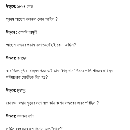
উত্তৰ:
১৮৯৪ চনত
প্ৰথম আহোম বৰবৰুৱা কোন আছিল ?
উত্তৰ :
মোমাই তামুলী
আহোম ৰাজ্যৰ প্ৰথম বৰপাত্ৰগোঁহাই কোন আছিল?
উত্তৰ:
কনছেং
কাৰ দিনত চুতীয়া ৰাজ্যৰ পতন ঘটে আৰু “ৰিক্ খান” উৎসৱ পাতি শাসনৰ দায়িত্ব
শদিয়াখোৱা গোহাঁইক দিয়া হয়?
উত্তৰ:
চুহুংমুং
কোনজন ৰজাৰ মৃত্যুৰ লগে লগে বর্মন বংশৰ ৰাজত্বৰ অন্ত পৰিছিল ?
উত্তৰ:
ভাস্কৰ বৰ্মন
লাচিত বৰফুকনৰ জন্ম কিমান চনত হৈছিল?