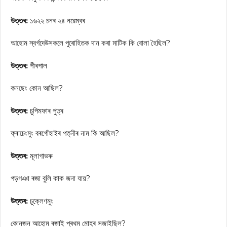
উত্তৰ:
১৬২২ চনৰ ২৪ নৱেম্বৰ
আহোম স্বৰ্গদেউসকলে পুৰোহিতক দান কৰা মাটিক কি বোলা হৈছিল?
উত্তৰ:
পীৰপাল
কনছেং কোন আছিল?
উত্তৰ:
চুপিমফাৰ পুত্ৰ
ফ্ৰাচেংমুং বৰগোঁহাইৰ পত্নীৰ নাম কি আছিল?
উত্তৰ:
মূলাগাভৰু
গড়গঞা ৰজা বুলি কাক জনা যায়?
উত্তৰ:
চুক্লেণমুং
কোনজন আহোম ৰজাই প্ৰথম মোহৰ সজাইছিল?