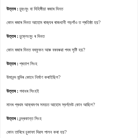
উত্তৰ :
চুহুংমুং বা দিহিঙ্গীয়া ৰজাৰ দিনত
কোন ৰজাৰ দিনত আহোম ৰাজ‍্যৰ ৰাজধানী গড়গাঁও ত প্ৰতিষ্ঠা হয়?
উত্তৰ :
চুক্লেংমুং ৰ দিনত
কোন ৰজাৰ দিনত বৰফুকন আৰু বৰবৰুৱা পদৰ সৃষ্টি হয়?
উত্তৰ :
প্ৰতাপ সিংহ
উমানন্দ মন্দিৰ কোনে নিৰ্মাণ কৰাইছিল?
উত্তৰ :
গদাধৰ সিংহই
মানৰ প্ৰথম আক্ৰমণৰ সময়ত আহোম স্বৰ্গদেউ কোন আছিল?
উত্তৰ :
চন্দ্ৰকান্ত সিংহ
কোন তাৰিখে চুকাফা দিৱস পালন কৰা হয়?