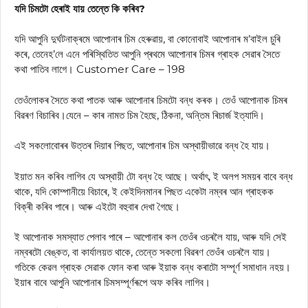
যদি চিমটো হেৰাই যায় তেন্তে কি কৰিব?
যদি আপুনি দুৰ্ঘটনাক্ৰমে আপোনাৰ চিম হেৰুৱায়, বা কোনোবাই আপোনাৰ ম’বাইল চুৰি
কৰে, তেনেহ’লে এনে পৰিস্থিতিত আপুনি প্ৰথমে আপোনাৰ চিমৰ গ্ৰাহক সেৱাৰ সৈতে
কথা পাতিব লাগে। Customer Care – 198
তেওঁলোকৰ সৈতে কথা পাতক আৰু আপোনাৰ চিমটো বন্ধ কৰক। তেওঁ আপোনাক চিমৰ
বিৱৰণ বিচাৰিব।যেনে – কাৰ নামত চিম হৈছে, ঠিকনা, অন্তিম ৰিচাৰ্জ ইত্যাদি।
এই সকলোবোৰৰ উত্তৰ দিয়াৰ পিছত, আপোনাৰ চিম অস্থায়ীভাৱে বন্ধ হৈ যায়।
ইয়াত মন কৰিব লাগিব যে অস্থায়ী টো বন্ধ হৈ আছে। অৰ্থাৎ, ই অলপ সময়ৰ বাবে বন্ধ
থাকে, যদি কোম্পানীয়ে বিচাৰে, ই কেইদিনমানৰ পিছত একেটা নম্বৰ আন গ্ৰাহকক
বিক্ৰী কৰিব পাৰে। আৰু এইটো বহুবাৰ দেখা গৈছে।
ই আপোনাক সমস্যাত পেলাব পাৰে – আপোনাৰ কল তেওঁৰ ওচৰলৈ যায়, আৰু যদি সেই
নম্বৰটো বেঙ্কত, বা কাৰ্যালয়ত থাকে, তেন্তে সকলো বিৱৰণ তেওঁৰ ওচৰলৈ যায়।
গতিকে কেৱল গ্ৰাহক সেৱাক ফোন কৰা আৰু ইয়াক বন্ধ কৰাটো সম্পূৰ্ণ সমাধান নহয়।
ইয়াৰ বাবে আপুনি আপোনাৰ চিমসম্পূৰ্ণৰূপে অফ কৰিব লাগিব।