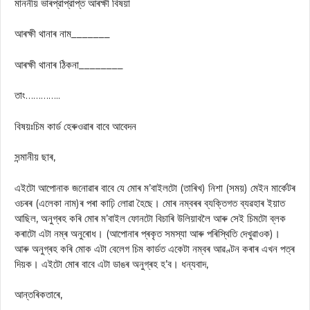
মাননীয় ভাৰপ্রাপ্রাপ্ত আৰক্ষী বিষয়া
আৰক্ষী থানাৰ নাম_______
আৰক্ষী থানাৰ ঠিকনা________
তাং…………..
বিষয়ঃচিম কাৰ্ড হেৰুওৱাৰ বাবে আবেদন
সন্মানীয় ছাৰ,
এইটো আপোনাক জনোৱাৰ বাবে যে মোৰ ম’বাইলটো (তাৰিখ) নিশা (সময়) মেইন মাৰ্কেটৰ
ওচৰৰ (এলেকা নাম)ৰ পৰা কাঢ়ি লোৱা হৈছে। মোৰ নম্বৰৰ ব্যক্তিগত ব্যৱহাৰ ইয়াত
আছিল, অনুগ্ৰহ কৰি মোৰ ম’বাইল ফোনটো বিচাৰি উলিয়াবলৈ আৰু সেই চিমটো ব্লক
কৰাটো এটা নম্ৰ অনুৰোধ। (আপোনাৰ প্ৰকৃত সমস্যা আৰু পৰিস্থিতি দেখুৱাওক)।
আৰু অনুগ্ৰহ কৰি মোক এটা বেলেগ চিম কাৰ্ডত একেটা নম্বৰ আৱণ্টন কৰাৰ এখন পত্ৰ
দিয়ক। এইটো মোৰ বাবে এটা ডাঙৰ অনুগ্ৰহ হ’ব। ধন্যবাদ,
আন্তৰিকতাৰে,