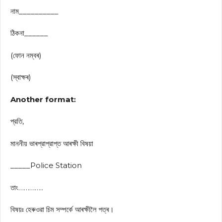
নাম__________
ঠিকনা______
(ফোন নম্বৰ)
(স্বাক্ষৰ)
Another format:
প্রতি,
মাননীয় ভাৰপ্রাপ্রাপ্ত আৰক্ষী বিষয়া
_____Police Station
তাং…………..
বিষয়ঃ হেৰুওৱা চিম সম্পৰ্কে আৰক্ষীলৈ পত্ৰ।