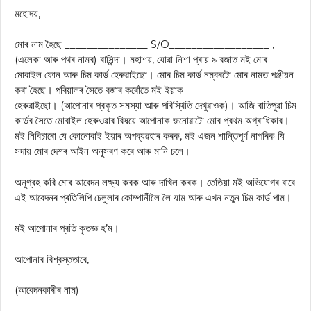
মহোদয়,
মোৰ নাম হৈছে _______________ S/O__________________ ,
(এলেকা আৰু পথৰ নামৰ) বাসিন্দা। মহাশয়, যোৱা নিশা প্ৰায় ৯ বজাত মই মোৰ
মোবাইল ফোন আৰু চিম কাৰ্ড হেৰুৱাইছো। মোৰ চিম কাৰ্ড নম্বৰটো মোৰ নামত পঞ্জীয়ন
কৰা হৈছে। পৰিয়ালৰ সৈতে বজাৰ কৰোঁতে মই ইয়াক ______________
হেৰুৱাইছো। (আপোনাৰ প্ৰকৃত সমস্যা আৰু পৰিস্থিতি দেখুৱাওক)। আজি ৰাতিপুৱা চিম
কাৰ্ডৰ সৈতে মোবাইল হেৰুওৱাৰ বিষয়ে আপোনাক জনোৱাটো মোৰ প্ৰথম অগ্ৰাধিকাৰ।
মই নিবিচাৰো যে কোনোবাই ইয়াৰ অপব্যৱহাৰ কৰক, মই এজন শান্তিপূৰ্ণ নাগৰিক যি
সদায় মোৰ দেশৰ আইন অনুসৰণ কৰে আৰু মানি চলে।
অনুগ্ৰহ কৰি মোৰ আবেদন লক্ষ্য কৰক আৰু দাখিল কৰক। তেতিয়া মই অভিযোগৰ বাবে
এই আবেদনৰ প্ৰতিলিপি চেলুলাৰ কোম্পানীলৈ লৈ যাম আৰু এখন নতুন চিম কাৰ্ড পাম।
মই আপোনাৰ প্ৰতি কৃতজ্ঞ হ’ম।
আপোনাৰ বিশ্বস্ততাৰে,
(আবেদনকাৰীৰ নাম)