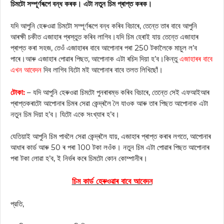
চিমটো সম্পূৰ্ণৰূপে বন্ধ কৰক। এটা নতুন চিম প্ৰাপ্ত কৰক।
যদি আপুনি হেৰুওৱা চিমটো সম্পূৰ্ণৰূপে বন্ধ কৰিব বিচাৰে, তেন্তে তাৰ বাবে আপুনি
আৰক্ষী চকীত এজাহাৰ প্ৰস্তুত কৰিব লাগিব।যদি চিম হেৰাই যায় তেন্তে এজাহাৰ
প্ৰাপ্ত কৰা সহজ, তেওঁ এজাহাৰৰ বাবে আপোনাৰ পৰা 250 টকালৈকে মাচুল ল’ব
পাৰে।আৰু এজাহাৰ পোৱাৰ পিছত, আপোনাক এটা ৰচিদ দিয়া হ’ব।কিন্তু
এজাহাৰৰ বাবে
এখন আবেদন
দিব লাগিব যিটো মই আপোনাৰ বাবে তলত লিখিছোঁ।
টোকা:
– যদি আপুনি হেৰুওৱা চিমটো পুনৰাৰম্ভ কৰিব বিচাৰে, তেন্তে সেই এফআইআৰ
প্ৰাপ্তকৰাটো আপোনাৰ চিমৰ সেৱা কেন্দ্ৰলৈ লৈ যাওক আৰু তাৰ পিছত আপোনাক এটা
নতুন চিম দিয়া হ’ব। যিটো একে সংখ্যাৰ হ’ব।
যেতিয়াই আপুনি চিম পাবলৈ সেৱা কেন্দ্ৰলৈ যায়, এজাহাৰ প্ৰাপ্ত কৰাৰ লগতে, আপোনাৰ
আধাৰ কাৰ্ড আৰু 50 ৰ পৰা 100 টকা লওঁক। নতুন চিম এটা পোৱাৰ পিছত আপোনাৰ
পৰা টকা লোৱা হ’ব, ই নিৰ্ভৰ কৰে চিমটো কোন কোম্পানীৰ।
চিম কাৰ্ড হেৰুওৱাৰ বাবে আবেদন
প্রতি,