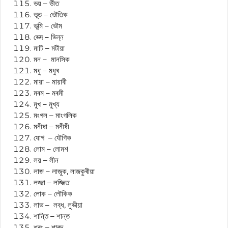
ভয় – ভীত
ভূত – ভৌতিক
ভূমি – ভৌম
ভেদ – ভিন্ন
মাটি – মটীয়া
মন – মানসিক
মধু – মধুৰ
মায়া – মায়াবী
মৰম – মৰমী
মুখ – মুখ্য
মংগল – মাংগলিক
মনীষা – মনীষী
যোগ – যৌগিক
লোম – লোমশ
লয় – লীন
লাজ – লাজুক, লাজকুৰীয়া
লজ্জা – লজ্জিত
লোক – লৌকিক
লাভ – লব্ধ, লুভীয়া
শান্তি – শান্ত
শৰং – শাৰদ