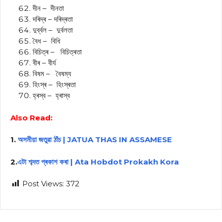
দীন – দীনতা
দৰিদ্ৰ – দৰিদ্ৰতা
দুৰ্ব্বল – দুৰ্বলতা
বৈধ – বিধি
বিচিত্ৰ – বিচিত্ৰতা
বীৰ – বীৰ্য
বিষম – বৈষম্য
হিংস্ৰ – হিংস্ৰতা
হ্ৰস্ব – হ্ৰাস্ব
Also Read:
1.
অসমীয়া জতুৱা ঠাঁচ | JATUA THAS IN ASSAMESE
2.
এটা শব্দত প্ৰকাশ কৰা | Ata Hobdot Prokakh Kora
Post Views:
372