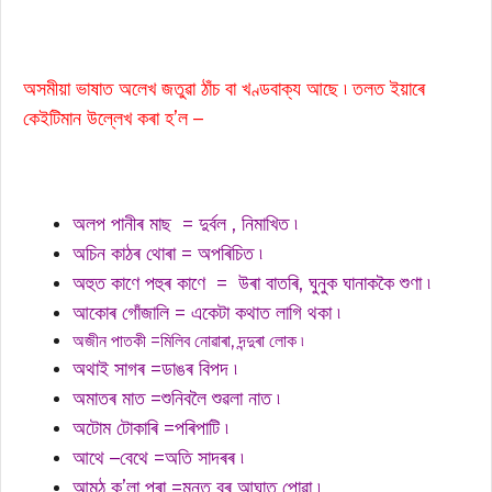
অসমীয়া ভাষাত অলেখ জতুৱা ঠাঁচ বা খণ্ডবাক্য আছে ৷ তলত ইয়াৰে
কেইটিমান উল্লেখ কৰা হ’ল –
অলপ পানীৰ মাছ =
দুৰ্বল , নিমাখিত ৷
অচিন কাঠৰ থোৰা =
অপৰিচিত ৷
অহুত কাণে পহুৰ কাণে =
উৰা বাতৰি, ঘুনুক ঘানাককৈ শুণা ৷
আকোৰ গোঁজালি = একেটা কথাত লাগি থকা ৷
অজীন পাতকী =মিলিব নোৱাৰা, দন্দুৰা লোক ৷
অথাই সাগৰ =ডাঙৰ বিপদ ৷
অমাতৰ মাত =শুনিবলৈ শুৱলা নাত ৷
অটোম টোকাৰি =পৰিপাটি ৷
আথে –বেথে =অতি সাদৰৰ ৷
আমঠু ক’লা পৰা =মনত বৰ আঘাত পোৱা ৷