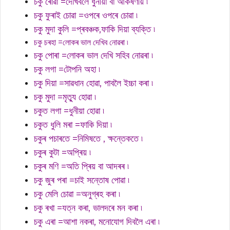
চকু ৰোৱা =দেখিবলৈ ধুনীয়া বা আকৰ্ষণীয় ৷
চকু ফুৰাই চোৱা =ওপৰে ওপৰে চোৱা ৷
চকু মুদা কুলি =প্ৰবঞ্চক,ফাকি দিয়া ব্যক্তি ৷
চকু চৰহা =লোকৰ ভাল দেখিব নোৱৰা ৷
চকু পোৰা =লোকৰ ভাল দেখি সহিব নোৱৰা ৷
চকু লগা =টোপনি অহা ৷
চকু দিয়া =সাৱধান হোৱা, পাবলৈ ইচ্চা কৰা ৷
চকু মুদা =মৃত্যু হোৱা ৷
চকুত লগা =ধুনীয়া হোৱা ৷
চকুত ধুলি মৰা =ফাকি দিয়া ৷
চকুৰ পচাৰতে =নিমিষতে , ক্ষন্তেকতে ৷
চকুৰ কুটা =অপ্ৰিয় ৷
চকুৰ মণি =অতি প্ৰিয় বা আদৰৰ ৷
চকু জুৰ পৰা =চাই সন্তোষ পোৱা ৷
চকু মেলি চোৱা =অনুগ্ৰহ কৰা ৷
চকু ৰখা =যত্ন কৰা, ভালদৰে মন কৰা ৷
চকু এৰা =আশা নকৰা, মনোযোগ দিবলৈ এৰা ৷