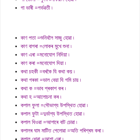
গা ভাৰী =গৰ্ভৱতী ৷
কাণ পতা =শুনিবলৈ সাজু হোৱা ৷
কাণ বাগৰা =লোকৰ মুখে শুনা ৷
কাণ এৰা =মনোযোগ নিদিয়া ৷
কাণ কৰা =মনোযোগ দিয়া ৷
কথা চহকী =বৰকৈ যি কথা কয় ৷
কথা গৰকা =ভাল বেয়া যি গমি চায় ৷
কথা ক =ভাব প্ৰকাশ কৰ ৷
কথা হ =আলোচনা কৰ ৷
কপাল ফুলা =সৌভাগ্য উপস্থিত হোৱা ৷
কপাল ফুটা =দুৰ্ভাগ্য উপস্থিত হোৱা ৷
কপাল ধিওৱা =আশাৰে বাট চোৱা ৷
কপালৰ ঘাম মাটিত পেলোৱা =অতি পৰিশ্ৰম কৰা ৷
কপাল ধোৱা =আশা এৰা ৷