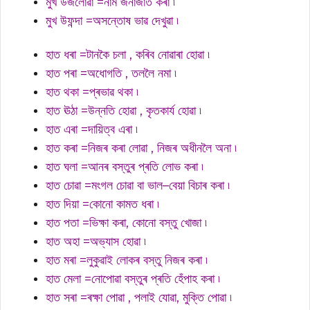
মুখ উজলোৱা =নাম জনাজাত কৰা ৷
মুখ উফন্দা =অসন্তোষ ভাৱ দেখুৱা ৷
হাত ধৰা =টানকৈ চলা , কৰিব নোৱাৰা হোৱা ৷
হাত পৰা =অধোগতি , তললৈ নমা ৷
হাত থকা =প্ৰভাৱ থকা ৷
হাত ঊঠা =উন্নতি হোৱা , কৃতকাৰ্য হোৱা ৷
হাত এৰা =দায়িত্ব এৰা ৷
হাত কৰা =নিজৰ কৰা লোৱা , নিজৰ অধীনলৈ অনা ৷
হাত ঘলা =আনৰ বস্তুৰ প্ৰতি লোভ কৰা ৷
হাত চোৱা =মংগল চোৱা বা ভাল–বেয়া বিচাৰ কৰা ৷
হাত দিয়া =কোনো কামত ধৰা ৷
হাত পতা =ভিক্ষা কৰা, কোনো বস্তু খোজা ৷
হাত অহা =অভ্যাস হোৱা ৷
হাত মৰা =লুকুৱাই লোকৰ বস্তু নিজৰ কৰা ৷
হাত মেলা =নোপোৱা বস্তুৰ প্ৰতি হেঁপাহ কৰা ৷
হাত সৰা =ৰক্ষা পোৱা , পলাই যোৱা, মুক্তি পোৱা ৷