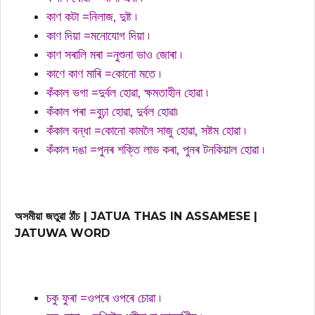
কাণ কটা =নিলাজ, দুষ্ট ৷
কাণ দিয়া =মনোযোগ দিয়া ৷
কাণ সৰালি মৰা =নুশুনা ভাও জোৰা ৷
কাণে কাণ মাৰি =কোনো মতে ৷
কঁকাল ভগা =দুৰ্বল হোৱা, ক্ষমতাহীন হোৱা ৷
কঁকাল পৰা =বুঢ়া হোৱা, দুৰ্বল হোৱা৷
কঁকাল বন্ধা =কোনো কামলৈ সাজু হোৱা, সষ্টম হোৱা ৷
কঁকাল দঙা =পুনৰ শক্তি লাভ কৰা, পুনৰ টনকিয়াল হোৱা ৷
অসমীয়া জতুৱা ঠাঁচ | JATUA THAS IN ASSAMESE |
JATUWA WORD
চকু ফুৰা =ওপৰে ওপৰে চোৱা ৷