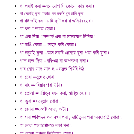
গা লৰাই কৰা =মনোযোগ দি কোনো কাম কৰা ৷
গা ঘেলাই ফুৰা =কাম-বন নকৰি ধুন মাৰি ফুৰা ৷
গা ৰাঁই জাঁই কৰা =চাটি-ফুটি কৰা বা অস্থিৰ হোৱা ৷
গা ধৰা =শকত হোৱা ৷
গা এৰা দিয়া =সম্পৰ্ক এৰা বা মনোযোগ নিদিয়া ৷
গা দাঙি কোৱা = সাহস কৰি কোৱা ৷
গা নচুৱাই ফুৰা =কাম নকৰি এনেয়ে ঘূৰা-পকা কৰি ফুৰা ৷
গাত হাত দিয়া =মৰিওৱা বা অপদস্থ কৰা ৷
গাৰ নোম ডাল ডাল হ =ভয়ত শিয়ঁৰি উঠ ৷
গা চেবা =সন্দেহ হোৱা ৷
গা দাং =নৰিয়াৰ পৰা উঠা ৷
গা তোলা =দায়িত্ব বহন কৰা, মান্তি হোৱা ৷
গা জুৰা =সন্তোষ পোৱা ৷
গা জোৰা =যথেষ্ট হোৱা, অটা ৷
গা সৰা =বিপদৰ পৰা ৰক্ষা পৰা , দায়িত্বৰ পৰা অব্যাহতি পোৱা ৷
গা ৰোৱা =কোনোমতে ৰক্ষা পৰা ৷
গা তোলা =পুনৰ টনকিয়াল হোৱা ৷