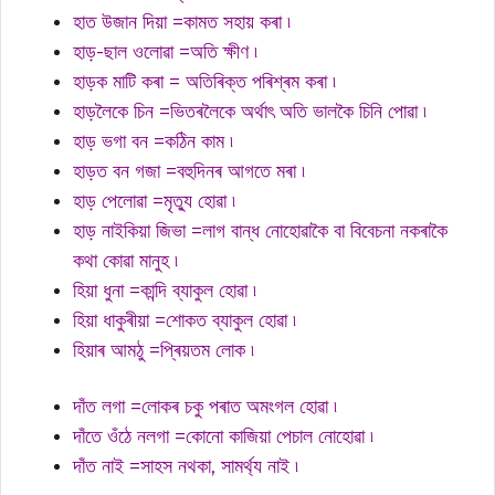
হাত উজান দিয়া =কামত সহায় কৰা ৷
হাড়-ছাল ওলোৱা =অতি ক্ষীণ ৷
হাড়ক মাটি কৰা = অতিৰিক্ত পৰিশ্ৰম কৰা ৷
হাড়লৈকে চিন =ভিতৰলৈকে অৰ্থাৎ অতি ভালকৈ চিনি পোৱা ৷
হাড় ভগা বন =কঠিন কাম ৷
হাড়ত বন গজা =বহুদিনৰ আগতে মৰা ৷
হাড় পেলোৱা =মৃত্যু হোৱা ৷
হাড় নাইকিয়া জিভা =লাগ বান্ধ নোহোৱাকৈ বা বিবেচনা নকৰাকৈ
কথা কোৱা মানুহ ৷
হিয়া ধুনা =কান্দি ব্যাকুল হোৱা ৷
হিয়া ধাকুৰীয়া =শোকত ব্যাকুল হোৱা ৷
হিয়াৰ আমঠু =প্ৰিয়তম লোক ৷
দাঁত লগা =লোকৰ চকু পৰাত অমংগল হোৱা ৷
দাঁতে ওঁঠে নলগা =কোনো কাজিয়া পেচাল নোহোৱা ৷
দাঁত নাই =সাহস নথকা, সামৰ্থ্য নাই ৷