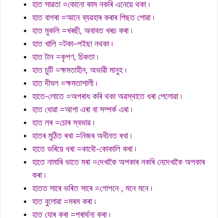
হাত সাৱতা =কোনো কাম নকৰি এনেয়ে থকা ৷
হাত বাগৰা =আনে ব্যৱহাৰ কৰাৰ পিছত পোৱা ৷
হাত মুকলি =খৰছী, অবাবত খৰচ কৰা ৷
হাত খালি =টকা–পইছা নথকা ৷
হাত টান =কৃপণ, চিকতা ৷
হাত চুটি =ক্ষমতাহীন, অভাৱী মানুহ ৷
হাত দীঘল =ক্ষমতাশালী ৷
হাতে-লোতে =অপৰাধ কৰি থকা অৱস্থাতে ধৰা পেলোৱা ৷
হাত ধোৱা =আশা এৰা বা সম্পৰ্ক এৰা ৷
হাত লৰ =চোৰ স্বভাৱ ৷
হাতৰ মুঠিত ৰখা =নিজৰ অধীনত ৰখা ৷
হাতে ভৰিয়ে ধৰা =কাবৌ-কোকালি কৰা ৷
হাতে নামাৰি ভাতে মৰা =দেখাকৈ অপকাৰ নকৰি নেদেখাকৈ অপকাৰ
কৰা ৷
হাতত সাৰে ভৰিত সাৰে =গোপনে , মনে মনে ৷
হাত বুলোৱা =মৰম কৰা ৷
হাত যোৰ কৰা =প্ৰাৰ্থনা কৰা ৷