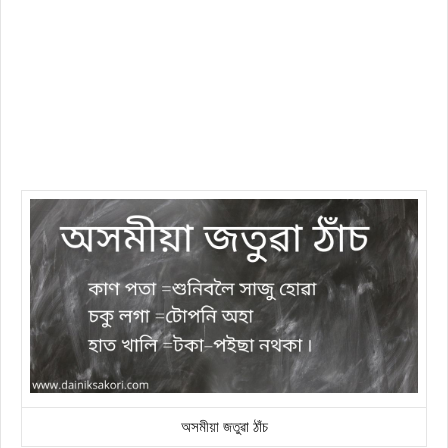
অসমীয়া জতুৱা ঠাঁচ