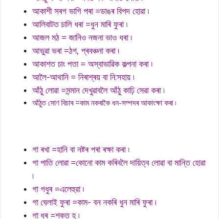
আকাশী সৰগ ভাগি পৰা =ডাঙৰ বিপদ হোৱা ৷
আলিবাটত চালি ধৰা =ধুন মাৰি ফুৰা ৷
আজল মঠ = জানিও নজনা ভাও ধৰা ৷
আভুৱা ভৰা =ঠগ, প্ৰবঞ্চনা কৰা ৷
আকাশত চাং পতা = অস্বাভাৱিক কল্পনা কৰা ৷
আলৈ-আথানি = নিৰাশ্ৰয় বা নি:সহায় ৷
আঁঠু লোৱা =সন্মান দেখুৱাবলৈ আঁঠু কাঢ়ি সেৱা কৰা ৷
আঁঠুত সোণ বিচাৰ =কাম নকৰাকৈ ধন-সম্পদৰ আকাংক্ষা কৰা ৷
গা ৰখা =হানি বা নষ্টৰ পৰা ৰক্ষা কৰা ৷
গা পাতি লোৱা =কোনো কাম কৰিবলৈ দায়িত্ব লোৱা বা মান্তি হোৱা
৷
গা গধুৰ =এলেহুৱা ৷
গা ঘেলাই ফুৰা =কাম- বন নকৰি ধুন মাৰি ফুৰা ৷
গা ধৰ =শকত হ ৷