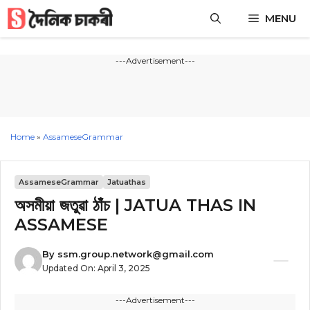
Skip
MENU
to
content
---Advertisement---
Home
»
AssameseGrammar
AssameseGrammar
Jatuathas
অসমীয়া জতুৱা ঠাঁচ | JATUA THAS IN
ASSAMESE
By
ssm.group.network@gmail.com
Updated On:
April 3, 2025
---Advertisement---