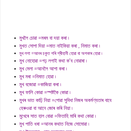
মুখলৈ চোৱা =মৰম বা দয়া কৰা ৷
মুখত সোপা দিয়া =মাত নাইকিয়া কৰা , নিমাত কৰা ৷
মুখ লগা =আনৰ চকুত পৰি শ্ৰীহানী হোৱা বা অপকাৰ হোৱা ৷
মুখ নোহোৱা =গঢ় লগাই কথা ক’ব নোৱাৰা ৷
মুখ মেলা =আনলৈ আশা কৰা ৷
মুখ মৰা =নিমাত হোৱা ৷
মুখ বজোৱা =কাজিয়া কৰা ৷
মুখ ফালি কোৱা =স্পষ্টকৈ কোৱা ৷
মুখৰ ভাত কাঢ়ি নিয়া =পোৱা সুবিধা নিজৰ অকৰ্মণ্যতাৰ বাবে
হেৰুওৱা বা আনে জোৰ কৰি নিয়া ৷
মুখেৰে সাত হাল বোৱা =ফিতাহি মাৰি কথা কোৱা ৷
মুখ পাতি ধৰা =আনৰ কথাত নিজে সোমোৱা ৷